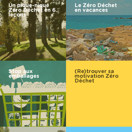
Un pique-nique
Le Zéro Déchet
Zéro Déchet en 6
en vacances
leçons
Stop aux
(Re)trouver sa
emballages
motivation Zéro
Déchet