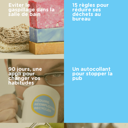
Eviter le
15 règles pour
gaspillage dans la
réduire ses
salle de bain
déchets au
bureau
90 jours, une
Un autocollant
appli pour
pour stopper la
changer vos
pub
habitudes