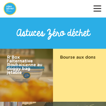
Astuces Zéro déchet
R’Box
Bourse aux dons
l’alternative
Roubaisienne au
doggy bag
jetable