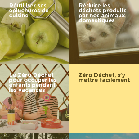
Réutiliser ses
Réduire les
épluchures de
déchets produits
cuisine
par nos animaux
domestiques
Le Zéro Déchet
Zéro Déchet, s’y
pour occuper les
mettre facilement
enfants pendant
les vacances