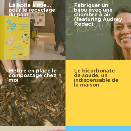
La boîte à mie…
Fabriquer un
pour le recyclage
bijou avec une
du pain
chambre à air
(featuring Audrey
Redac)
Mettre en place le
Le bicarbonate
compostage chez
de soude, un
moi
indispensable de
la maison