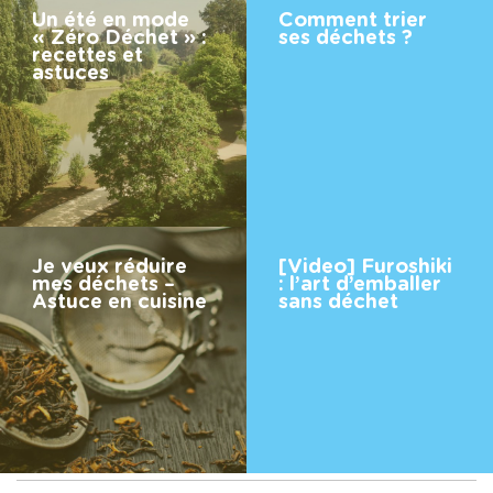
Un été en mode
Comment trier
« Zéro Déchet » :
ses déchets ?
recettes et
astuces
Je veux réduire
[Video] Furoshiki
mes déchets –
: l’art d’emballer
Astuce en cuisine
sans déchet